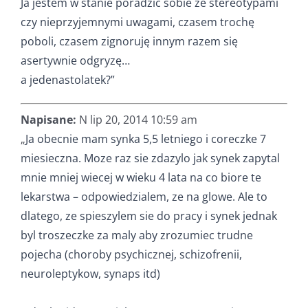
Ja jestem w stanie poradzić sobie ze stereotypami
czy nieprzyjemnymi uwagami, czasem trochę
poboli, czasem zignoruję innym razem się
asertywnie odgryzę…
a jedenastolatek?”
Napisane:
N lip 20, 2014 10:59 am
„
Ja obecnie mam synka 5,5 letniego i coreczke 7
miesieczna. Moze raz sie zdazylo jak synek zapytal
mnie mniej wiecej w wieku 4 lata na co biore te
lekarstwa – odpowiedzialem, ze na glowe. Ale to
dlatego, ze spieszylem sie do pracy i synek jednak
byl troszeczke za maly aby zrozumiec trudne
pojecha (choroby psychicznej, schizofrenii,
neuroleptykow, synaps itd)