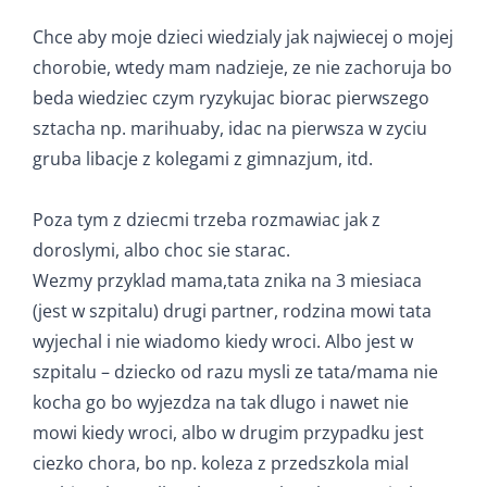
Chce aby moje dzieci wiedzialy jak najwiecej o mojej
chorobie, wtedy mam nadzieje, ze nie zachoruja bo
beda wiedziec czym ryzykujac biorac pierwszego
sztacha np. marihuaby, idac na pierwsza w zyciu
gruba libacje z kolegami z gimnazjum, itd.
Poza tym z dziecmi trzeba rozmawiac jak z
doroslymi, albo choc sie starac.
Wezmy przyklad mama,tata znika na 3 miesiaca
(jest w szpitalu) drugi partner, rodzina mowi tata
wyjechal i nie wiadomo kiedy wroci. Albo jest w
szpitalu – dziecko od razu mysli ze tata/mama nie
kocha go bo wyjezdza na tak dlugo i nawet nie
mowi kiedy wroci, albo w drugim przypadku jest
ciezko chora, bo np. koleza z przedszkola mial