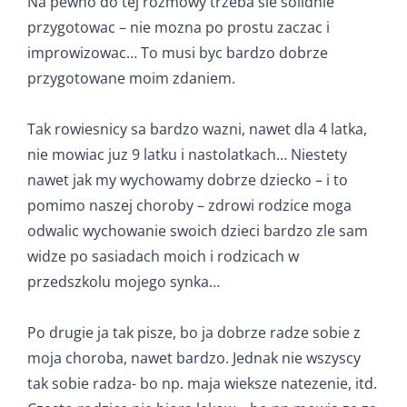
Na pewno do tej rozmowy trzeba sie solidnie
przygotowac – nie mozna po prostu zaczac i
improwizowac… To musi byc bardzo dobrze
przygotowane moim zdaniem.
Tak rowiesnicy sa bardzo wazni, nawet dla 4 latka,
nie mowiac juz 9 latku i nastolatkach… Niestety
nawet jak my wychowamy dobrze dziecko – i to
pomimo naszej choroby – zdrowi rodzice moga
odwalic wychowanie swoich dzieci bardzo zle sam
widze po sasiadach moich i rodzicach w
przedszkolu mojego synka…
Po drugie ja tak pisze, bo ja dobrze radze sobie z
moja choroba, nawet bardzo. Jednak nie wszyscy
tak sobie radza- bo np. maja wieksze natezenie, itd.