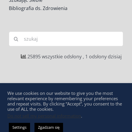
Szukając Siebie
Bibliografia ds. Zdrowienia
Szukaj
25895 wszystkie odsłony
, 1 odsłony dzisiaj
Dofinansowano w ramach
We use cookies on our website to give you the most
relevant experience by remembering your preferences
and repeat visits. By clicking “Accept”, you consent to the
use of ALL the cookies.
Do not sell my personal information
.
Settings
Zgadzam się