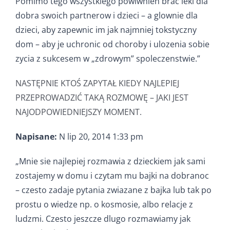
Pomimo tego wszystkiego powiwnien brac leki dla
dobra swoich partnerow i dzieci – a glownie dla
dzieci, aby zapewnic im jak najmniej tokstyczny
dom – aby je uchronic od choroby i ulozenia sobie
zycia z sukcesem w „zdrowym” spoleczenstwie.”
NASTĘPNIE KTOŚ ZAPYTAŁ KIEDY NAJLEPIEJ
PRZEPROWADZIĆ TAKĄ ROZMOWĘ – JAKI JEST
NAJODPOWIEDNIEJSZY MOMENT.
Napisane:
N lip 20, 2014 1:33 pm
„Mnie sie najlepiej rozmawia z dzieckiem jak sami
zostajemy w domu i czytam mu bajki na dobranoc
– czesto zadaje pytania zwiazane z bajka lub tak po
prostu o wiedze np. o kosmosie, albo relacje z
ludzmi. Czesto jeszcze dlugo rozmawiamy jak