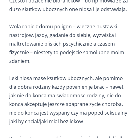
Czesto rodzice nie biora lekow – bo np mowia ze za
duzo skutkow ubocznych one niosa i je odstawiaja.
Wola robic z domu poligon – wieczne hustawki
nastrojow, jazdy, gadanie do siebie, wyzwiska i
maltretowanie bliskich pscychicznie a czasem
fizycznie – niestety to podejscie samolubne moim
zdaniem.
Leki niosa mase ksutkow ubocznych, ale pomimo
dla dobra rodziny kazdy powinien je brac – nawet
jak nie do konca ma swiadomosc rodziny, nie do
konca akceptuje jeszcze spaprane zycie choroba,
nie do konca jest wyspany czy ma poped seksualny
jaki by chcial/jaki mial bez lekow