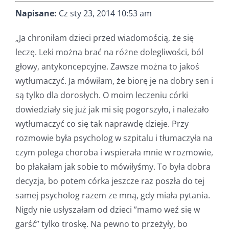
Napisane:
Cz sty 23, 2014 10:53 am
„Ja chroniłam dzieci przed wiadomością, że się
leczę. Leki można brać na różne dolegliwości, ból
głowy, antykoncepcyjne. Zawsze można to jakoś
wytłumaczyć. Ja mówiłam, że biorę je na dobry sen i
są tylko dla dorosłych. O moim leczeniu córki
dowiedziały się już jak mi się pogorszyło, i należało
wytłumaczyć co się tak naprawdę dzieje. Przy
rozmowie była psycholog w szpitalu i tłumaczyła na
czym polega choroba i wspierała mnie w rozmowie,
bo płakałam jak sobie to mówiłyśmy. To była dobra
decyzja, bo potem córka jeszcze raz poszła do tej
samej psycholog razem ze mną, gdy miała pytania.
Nigdy nie usłyszałam od dzieci ”mamo weź się w
garść” tylko troskę. Na pewno to przeżyły, bo