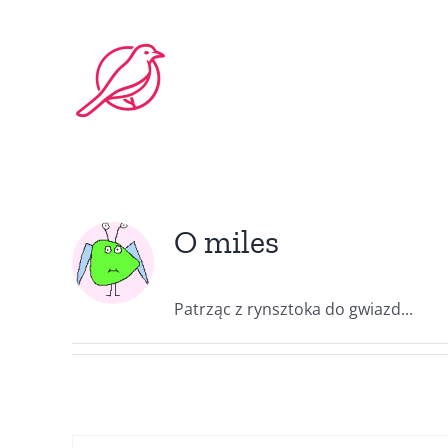
Przejdź
do
zawartości
O
miles
Patrząc z rynsztoka do gwiazd...