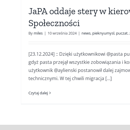
JaPA oddaje stery w kier
Społeczności
By
miles
|
10 września 2024
|
news
,
pieknyumysl
,
puczat
,
[23.12.2024] :: Dzięki użytkownikowi @pasta pu
gdyż pasta przejął wszystkie zobowiązania i k
użytkownik @aylienski postanowił dalej zajmo
technicznymi. W tej chwili migracja [...]
Czytaj dalej