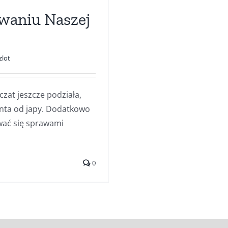
owaniu Naszej
zlot
czat jeszcze podziała,
onta od japy. Dodatkowo
wać się sprawami
0